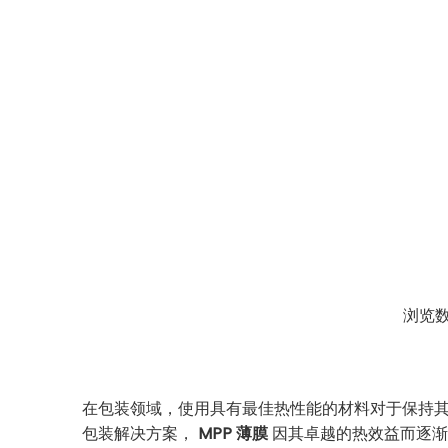
首页
»
新闻中心
»
知识
»
使用 MPP 薄
浏览
["facebook","twitter","line","wechat","linkedin",
在包装领域，使用具有最佳热性能的材料对于保持其
包装解决方案，
MPP 薄膜
因其卓越的热效益而逐渐