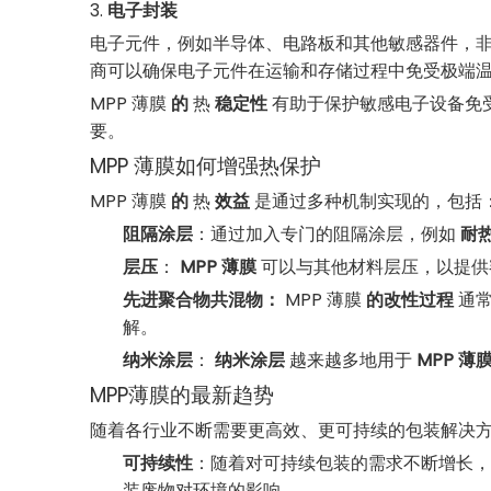
3.
电子封装
电子元件，例如半导体、电路板和其他敏感器件，
商可以确保电子元件在运输和存储过程中免受极端
MPP 薄膜
的
热
稳定性
有助于保护敏感电子设备免
要。
MPP 薄膜如何增强热保护
MPP 薄膜
的
热
效益
是通过多种机制实现的，包括
阻隔涂层
：通过加入专门的阻隔涂层，例如
耐
层压
：
MPP 薄膜
可以与其他材料层压，以提供
先进聚合物共混物：
MPP 薄膜
的改性过程
通常
解。
纳米涂层
：
纳米涂层
越来越多地用于
MPP 薄
MPP薄膜的最新趋势
随着各行业不断需要更高效、更可持续的包装解决
可持续性
：随着对可持续包装的需求不断增长
装废物对环境的影响。