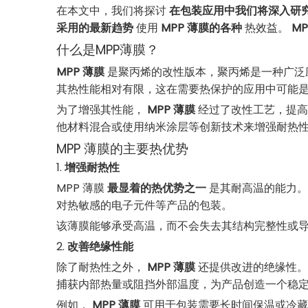
在本文中，我们将探讨
在包装应用中我们将深入研
采用的最新趋势
使用
MPP 薄膜的各种
热效益。
MP
什么是MPP薄膜？
MPP 薄膜
是聚丙烯的改性版本，聚丙烯是一种广泛
其热性能相对有限，这在需要热保护的应用中可能
为了增强其性能，
MPP 薄膜
经过了改性工艺，提高
他材料混合或使用纳米涂层等创新技术来增强耐热
MPP 薄膜的主要热优势
1.
增强耐热性
MPP 薄膜
最显着的热优势之一
是其耐高温的能力。
对热敏感的电子元件等产品的包装。
该薄膜能够承受高温，而不会失去其结构完整性或
2.
改善绝缘性能
除了耐热性之外，
MPP 薄膜
还提供改进的绝缘性。
捕获内部热量或阻挡外部温度，为产品创造一个稳
例如，
MPP 薄膜
可用于包装需要长时间保温或冷藏