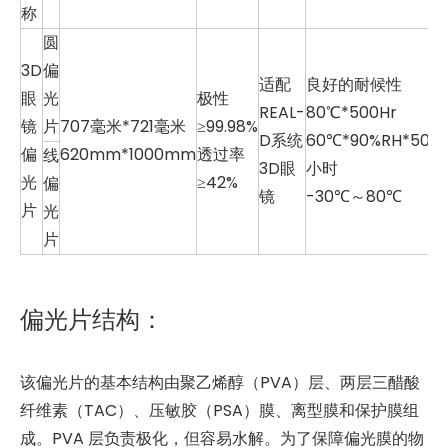
称
圆
3D
偏
适配
良好的耐候性
眼
光
极性
REAL-
80℃*500Hr
镜
片
707毫米*721毫米
≥99.98%
D系统
60℃*90%RH*500
偏
620mm*1000mm
透过率
线
3D眼
小时
光
≥42%
偏
镜
-30℃～80℃
片
光
片
偏光片结构：
该偏光片的基本结构由聚乙烯醇（PVA）层、两层三醋酸
纤维素（TAC）、压敏胶（PSA）膜、离型膜和保护膜组
成。PVA 层负责极化，但容易水解。为了保障偏光膜的物