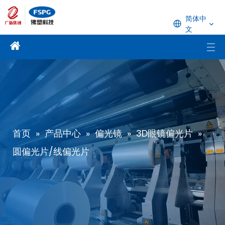
简体中
文
首页
»
产品中心
»
偏光镜
»
3D眼镜偏光片
»
圆偏光片/线偏光片